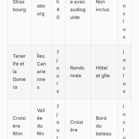
Stras
h
e avec
Non
sbo
n
bourg
4
audiog
inclus
urg
c
0
uide
l
u
s
7
I
Tener
Îles
j
n
ife et
Can
o
Rando
Hôtel
c
la
arie
u
nnée
et gîte
l
Gome
nne
r
u
ra
s
s
s
7
I
Vall
j
n
Croisi
ée
Bord
o
Croisi
c
ère
du
du
u
ère
l
Rhin
Rhi
bateau
r
u