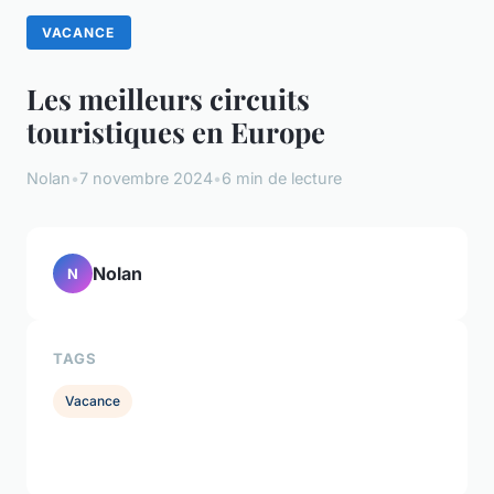
VACANCE
Les meilleurs circuits
touristiques en Europe
Nolan
•
7 novembre 2024
•
6 min de lecture
Nolan
N
TAGS
Vacance