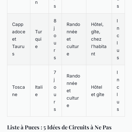
n
s
s
8
I
Capp
Rando
Hôtel,
j
n
adoce
Tur
nnée
gîte,
o
c
et
qui
et
chez
u
l
Tauru
e
cultur
l’habita
r
u
s
e
nt
s
s
7
I
Rando
j
n
nnée
Tosca
Itali
o
Hôtel
c
et
ne
e
u
et gîte
l
cultur
r
u
e
s
s
Liste à Puces : 5 Idées de Circuits à Ne Pas