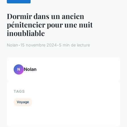
Dormir dans un ancien
pénitencier pour une nuit
inoubliable
Nolan
•
15 novembre 2024
•
5 min de lecture
Nolan
N
TAGS
Voyage