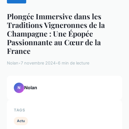
Plongée Immersive dans les
Traditions Vigneronnes de la
Champagne : Une Épopée
Passionnante au Cœur de la
France
Nolan
•
7 novembre 2024
•
6 min de lecture
Nolan
N
TAGS
Actu