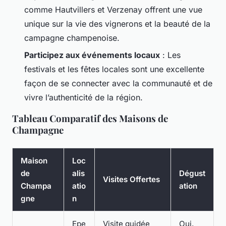
comme Hautvillers et Verzenay offrent une vue
unique sur la vie des vignerons et la beauté de la
campagne champenoise.
Participez aux événements locaux
: Les
festivals et les fêtes locales sont une excellente
façon de se connecter avec la communauté et de
vivre l’authenticité de la région.
Tableau Comparatif des Maisons de
Champagne
Maison
Loc
de
alis
Dégust
Visites Offertes
Champa
atio
ation
gne
n
Epe
Visite guidée
Oui,