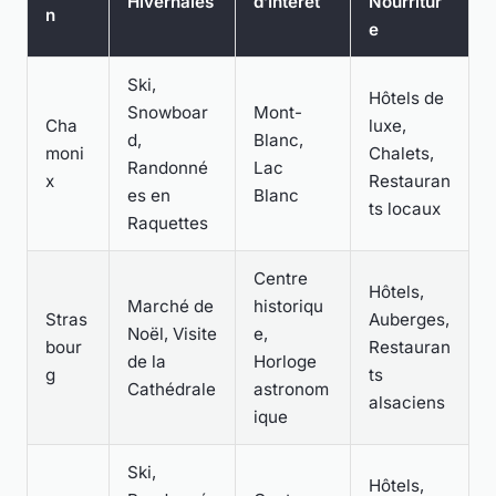
Hivernales
d’Intérêt
Nourritur
n
e
Ski,
Hôtels de
Snowboar
Mont-
Cha
luxe,
d,
Blanc,
moni
Chalets,
Randonné
Lac
x
Restauran
es en
Blanc
ts locaux
Raquettes
Centre
Hôtels,
Marché de
historiqu
Stras
Auberges,
Noël, Visite
e,
bour
Restauran
de la
Horloge
g
ts
Cathédrale
astronom
alsaciens
ique
Ski,
Hôtels,