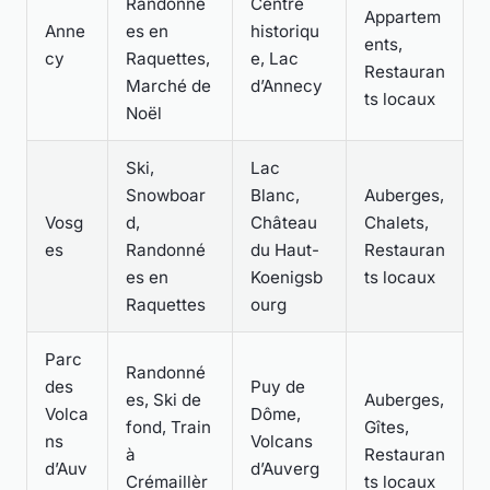
Randonné
Centre
Appartem
Anne
es en
historiqu
ents,
cy
Raquettes,
e, Lac
Restauran
Marché de
d’Annecy
ts locaux
Noël
Ski,
Lac
Snowboar
Blanc,
Auberges,
Vosg
d,
Château
Chalets,
es
Randonné
du Haut-
Restauran
es en
Koenigsb
ts locaux
Raquettes
ourg
Parc
Randonné
des
Puy de
es, Ski de
Auberges,
Volca
Dôme,
fond, Train
Gîtes,
ns
Volcans
à
Restauran
d’Auv
d’Auverg
Crémaillèr
ts locaux