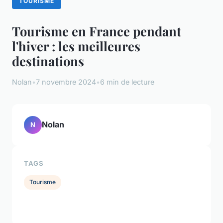
TOURISME
Tourisme en France pendant
l'hiver : les meilleures
destinations
Nolan
•
7 novembre 2024
•
6 min de lecture
Nolan
N
TAGS
Tourisme