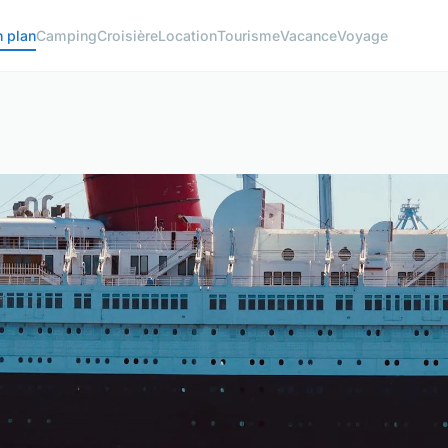
 plan
Camping
Croisière
Location
Tourisme
Vacance
Voyage