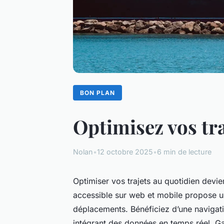
BON PLAN
Optimisez vos tra
Nolan
•
12 octobre 2025
•
6 min de lecture
Optimiser vos trajets au quotidien devie
accessible sur web et mobile propose un
déplacements. Bénéficiez d’une navigati
intégrant des données en temps réel. Gag