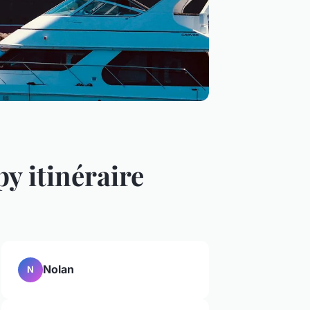
y itinéraire
Nolan
N