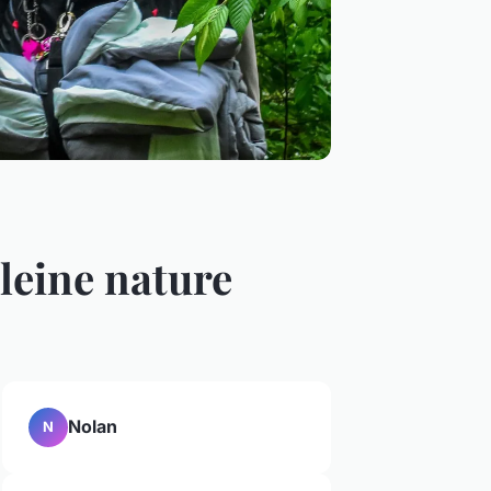
leine nature
Nolan
N