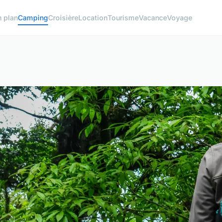
 plan
Camping
Croisière
Location
Tourisme
Vacance
Voyage