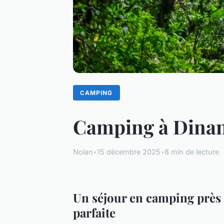
CAMPING
Camping à Dinan 
Nolan
•
15 décembre 2025
•
8 min de lecture
Un séjour en camping près 
parfaite