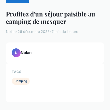
Profitez d'un séjour paisible au
camping de mesquer
Nolan
•
26 décembre 2025
•
7 min de lecture
Nolan
N
TAGS
Camping