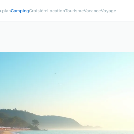
 plan
Camping
Croisière
Location
Tourisme
Vacance
Voyage