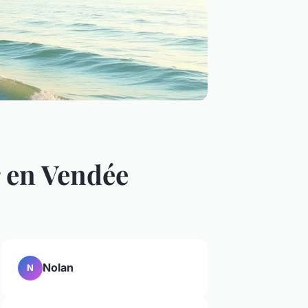
r en Vendée
Nolan
N